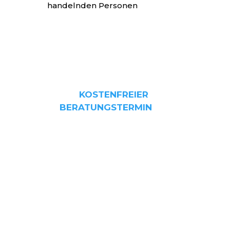
handelnden Personen
Wollen Sie mehr erfahren?
Vereinbaren Sie jetzt Ihren
kostenfreien Beratungstermin!
KOSTENFREIER
BERATUNGSTERMIN
Pflichtverletzungen im Rahmen
der beruflichen Tätigkeit können
zu Schadenersatzansprüchen
sowie zu außerordentlichen
finanziellen Belastungen im