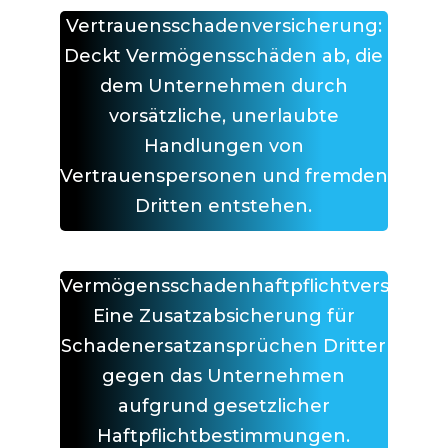
Vertrauensschadenversicherung:
Deckt Vermögensschäden ab, die
dem Unternehmen durch
vorsätzliche, unerlaubte
Handlungen von
Vertrauenspersonen und fremden
Dritten entstehen.
Vermögensschadenhaftpflichtversicher
Eine Zusatzabsicherung für
Schadenersatzansprüchen Dritter
gegen das Unternehmen
aufgrund gesetzlicher
Haftpflichtbestimmungen.