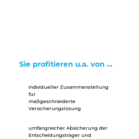
Mit diesem Konzept profitieren Sie durch
frei wählbare Kombination der
verschiedenen Bausteine von zahlreichen
Vorteilen.
Sie profitieren u.a. von ...
individueller Zusammenstellung
für
maßgeschneiderte
Versicherungslösung
umfangreicher Absicherung der
Entscheidungsträger und