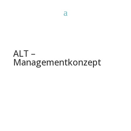
ALT –
Managementkonzept
Managementkonzept
Absicherung des Unternehmens
und seiner Entscheidungsträger
gegen Vermögensschäden