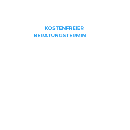
KOSTENFREIER
BERATUNGSTERMIN
Die Vorteile der
Vivus Assekuranz