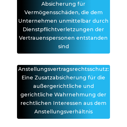
Absicherung für
Vermögensschäden, die dem
Unternehmen unmittelbar durch
Dienstpflichtverletzungen der
Vertrauenspersonen entstanden
sind
Anstellungsvertragsrechtsschutz:
Eine Zusatzabsicherung für die
außergerichtliche und
gerichtliche Wahrnehmung der
rechtlichen Interessen aus dem
Anstellungsverhältnis