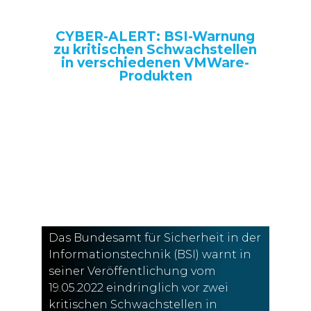
Cyber-Sicherheit
CYBER-ALERT: BSI-Warnung
zu kritischen Schwachstellen
in verschiedenen VMWare-
Produkten
Das Bundesamt für Sicherheit in der
Informationstechnik (BSI) hat in einer
offiziellen Stellungnahme vom 15.03.2022
vor dem Einsatz von Software-Produkten
des Herstellers Kaspersky gewarnt.
Das Bundesamt für Sicherheit in der
Informationstechnik (BSI) warnt in
seiner Veröffentlichung vom
19.05.2022 eindringlich vor zwei
kritischen Schwachstellen in