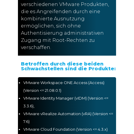
verschiedenen VMware Produkten,
die es Angreifenden durch eine
kombinierte Ausnutzung
ermöglichen, sich ohne
Authentisierung administrativen
Zugang mit Root-Rechten zu
verschaffen.
Betroffen durch diese beiden
Schwachstellen sind die Produkte:
VMware Workspace ONE Access (Access)
(Version <= 21.08.0.1)
VMware Identity Manager (vIDM) (Version <=
3.3.6),
VMware vRealize Automation (vRA) (Version <=
7.6)
VMware Cloud Foundation (Version <= 4.3.x)